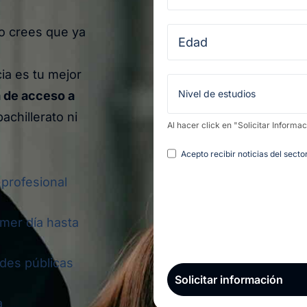
ro crees que ya
a es tu mejor
 de acceso a
achillerato ni
Al hacer click en "Solicitar Informa
Legal
Acepto recibir noticias del sect
 profesional
imer día hasta
ades públicas
a