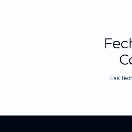
Fec
C
Las fec