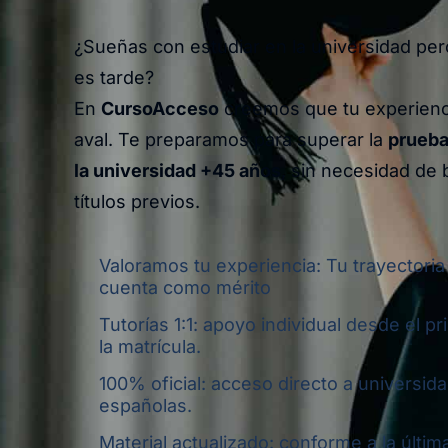
¿Sueñas con estudiar en la universidad pe
es tarde?
En
CursoAcceso
creemos que tu experienci
aval. Te preparamos para superar la
prueba
la universidad +45 años
, sin necesidad de b
títulos previos.
Valoramos tu experiencia: Tu trayectoria
cuenta como mérito
Tutorías 1:1: apoyo individual desde el pr
la matrícula.
100% oficial: acceso directo a universid
españolas.
Material actualizado: conforme a la últim