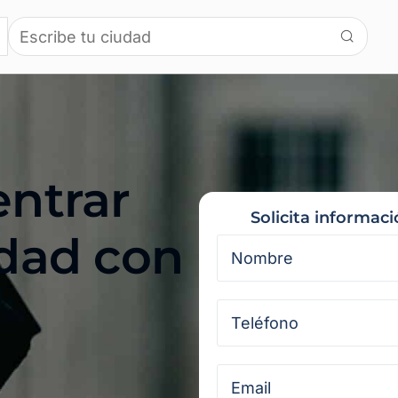
entrar
Solicita informaci
idad con