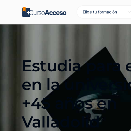
Estudia para 
en la univers
+45 años en
Valladolid​