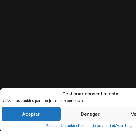
Gestionar consentimiento
Utilizamos cookies para mejorar tu experiencia.
Aceptar
Denegar
Ve
Política de cookies
Política de privacidad
Aviso Legal