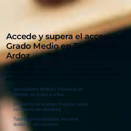
Accede y supera el acceso a
Grado Medio en
Torrejón de
Ardoz
En
CursoAcceso
te preparamos para superar con éxito la
prueba
oficial de acceso
, con opciones
presenciales en Torrejón de Ardoz
o
100% online
para que adaptes el aprendizaje a tu ritmo de vida.
Modalidades flexibles: Presencial en
Torrejón de Ardoz u online
Simulacros de examen: Pruebas reales
con corrección detallada
Tutorías personalizadas: Resuelve
dudas 1:1 con expertos