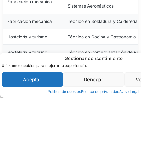
Fabricación mecánica
Sistemas Aeronáuticos
Fabricación mecánica
Técnico en Soldadura y Calderería
Hostelería y turismo
Técnico en Cocina y Gastronomía
Hostelería y turismo
Técnico en Comercialización de Pro
Gestionar consentimiento
Utilizamos cookies para mejorar tu experiencia.
Hostelería y turismo
Técnico en Servicios en Restauraci
Aceptar
Denegar
Ve
Imagen personal
Técnico en Estética y Belleza
Política de cookies
Política de privacidad
Aviso Legal
Imagen personal
Técnico en Peluquería y Cosmética 
Imagen y sonido
Técnico en Vídeo Disc-Jockey y So
Industrias alimentarias
Técnico en Aceites de Oliva y Vinos