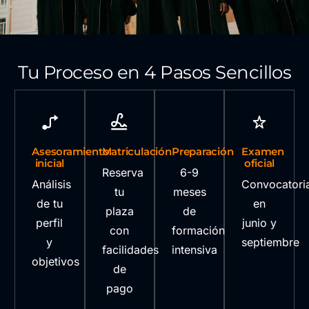
Tu Proceso en 4 Pasos Sencillos
Asesoramiento
Matriculación
Preparación
Examen
inicial
oficial
Reserva
6-9
Análisis
Convocatori
tu
meses
de tu
en
plaza
de
perfil
junio y
con
formación
y
septiembre
facilidades
intensiva
objetivos
de
pago