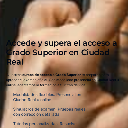
Accede y supera el acceso a
Grado Superior en Ciudad
Real​
Nuestros
cursos de acceso a Grado Superior
te preparan para
aprobar el examen oficial. Con modalidad presencial en Ciudad Real u
online, adaptamos la formación a tu ritmo de vida.
Modalidades flexibles: Presencial en
Ciudad Real u online
Simulacros de examen: Pruebas reales
con corrección detallada
Tutorías personalizadas: Resuelve