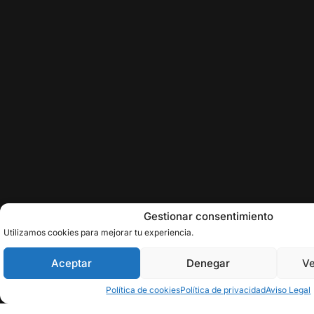
Gestionar consentimiento
Utilizamos cookies para mejorar tu experiencia.
Aceptar
Denegar
Ve
Política de cookies
Política de privacidad
Aviso Legal