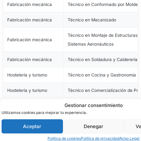
Fabricación mecánica
Técnico en Conformado por Moldeo 
Fabricación mecánica
Técnico en Mecanizado
Técnico en Montaje de Estructuras e
Fabricación mecánica
Sistemas Aeronáuticos
Fabricación mecánica
Técnico en Soldadura y Calderería
Hostelería y turismo
Técnico en Cocina y Gastronomía
Hostelería y turismo
Técnico en Comercialización de Pro
Gestionar consentimiento
Hostelería y turismo
Técnico en Servicios en Restauraci
Utilizamos cookies para mejorar tu experiencia.
Imagen personal
Técnico en Estética y Belleza
Aceptar
Denegar
Ve
Imagen personal
Técnico en Peluquería y Cosmética 
Política de cookies
Política de privacidad
Aviso Legal