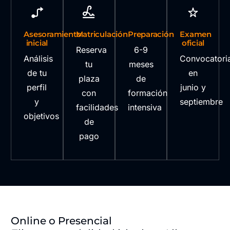
Asesoramiento
Matriculación
Preparación
Examen
inicial
oficial
Reserva
6-9
Análisis
Convocatori
tu
meses
de tu
en
plaza
de
perfil
junio y
con
formación
y
septiembre
facilidades
intensiva
objetivos
de
pago
Online o Presencial