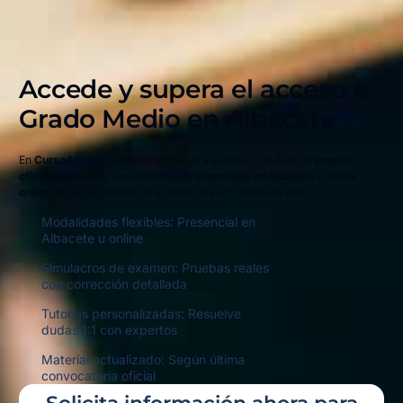
Accede y supera el acceso a
Grado Medio en
Albacete
En
CursoAcceso
te preparamos para superar con éxito la
prueba
oficial de acceso
, con opciones
presenciales en Albacete
o
100%
online
para que adaptes el aprendizaje a tu ritmo de vida.
Modalidades flexibles: Presencial en
Albacete u online
Simulacros de examen: Pruebas reales
con corrección detallada
Tutorías personalizadas: Resuelve
dudas 1:1 con expertos
Material actualizado: Según última
convocatoria oficial