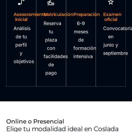
Asesoramiento
Matriculación
Preparación
Examen
inicial
oficial
Reserva
6-9
Análisis
Convocatori
tu
meses
de tu
en
plaza
de
perfil
junio y
con
formación
y
septiembre
facilidades
intensiva
objetivos
de
pago
Online o Presencial
Elige tu modalidad ideal en Coslada