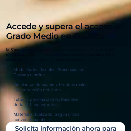
Accede y supera el acceso a
Grado Medio en
Coslada
En
CursoAcceso
te preparamos para superar con éxito la
prueba
oficial de acceso
, con opciones
presenciales en Coslada
o
100%
online
para que adaptes el aprendizaje a tu ritmo de vida.
Modalidades flexibles: Presencial en
Coslada u online
Simulacros de examen: Pruebas reales
con corrección detallada
Tutorías personalizadas: Resuelve
dudas 1:1 con expertos
Material actualizado: Según última
convocatoria oficial
Solicita información ahora para