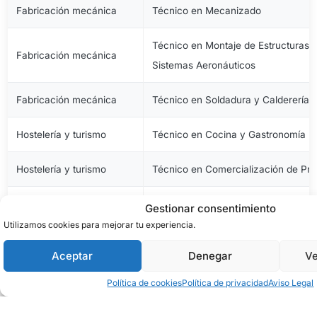
Fabricación mecánica
Técnico en Mecanizado
Técnico en Montaje de Estructuras e
Fabricación mecánica
Sistemas Aeronáuticos
Fabricación mecánica
Técnico en Soldadura y Calderería
Hostelería y turismo
Técnico en Cocina y Gastronomía
Hostelería y turismo
Técnico en Comercialización de Pro
Hostelería y turismo
Técnico en Servicios en Restauraci
Gestionar consentimiento
Utilizamos cookies para mejorar tu experiencia.
Imagen personal
Técnico en Estética y Belleza
Aceptar
Denegar
Ve
Imagen personal
Técnico en Peluquería y Cosmética 
Política de cookies
Política de privacidad
Aviso Legal
Imagen y sonido
Técnico en Vídeo Disc-Jockey y So