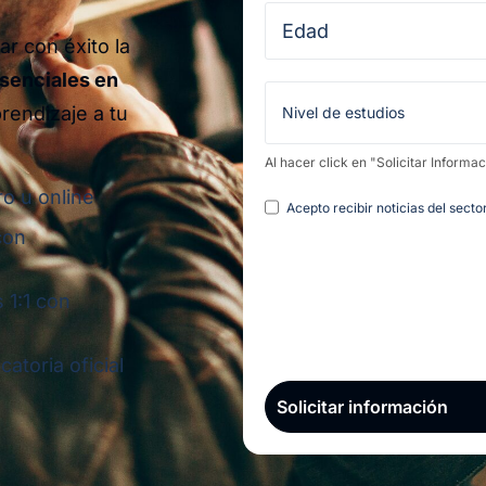
r con éxito la
senciales en
rendizaje a tu
Al hacer click en "Solicitar Informa
ro u online
Legal
Acepto recibir noticias del sect
con
 1:1 con
atoria oficial