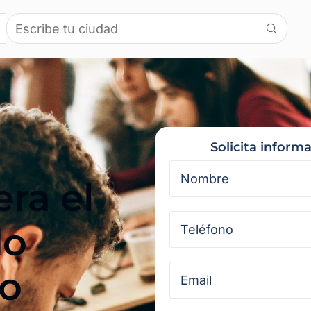
Solicita inform
ra el
do
ro