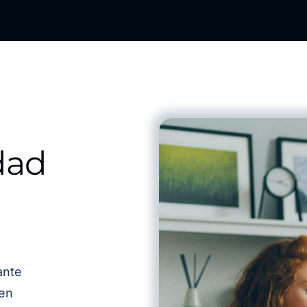
dad
ante
 en