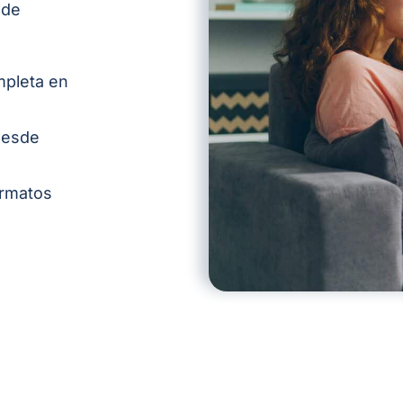
 de
mpleta en
 desde
ormatos