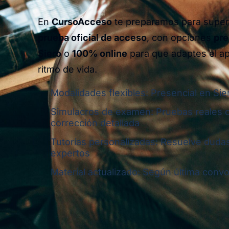
En
CursoAcceso
te preparamos para supera
prueba oficial de acceso
, con opciones
pre
Siero
o
100% online
para que adaptes el ap
ritmo de vida.
Modalidades flexibles: Presencial en Sie
Simulacros de examen: Pruebas reales 
corrección detallada
Tutorías personalizadas: Resuelve dudas
expertos
Material actualizado: Según última convoc