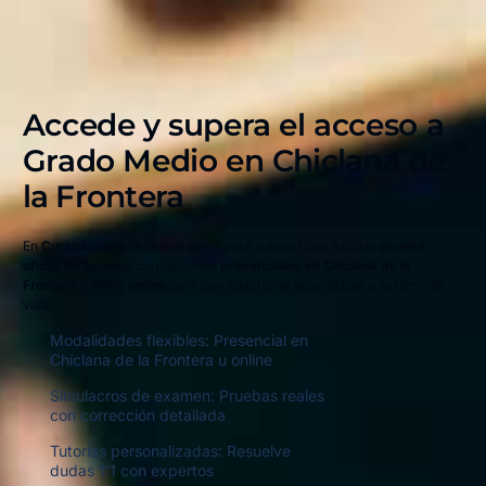
Accede y supera el acceso a
Grado Medio en
Chiclana de
la Frontera
En
CursoAcceso
te preparamos para superar con éxito la
prueba
oficial de acceso
, con opciones
presenciales en Chiclana de la
Frontera
o
100% online
para que adaptes el aprendizaje a tu ritmo de
vida.
Modalidades flexibles: Presencial en
Chiclana de la Frontera u online
Simulacros de examen: Pruebas reales
con corrección detallada
Tutorías personalizadas: Resuelve
dudas 1:1 con expertos