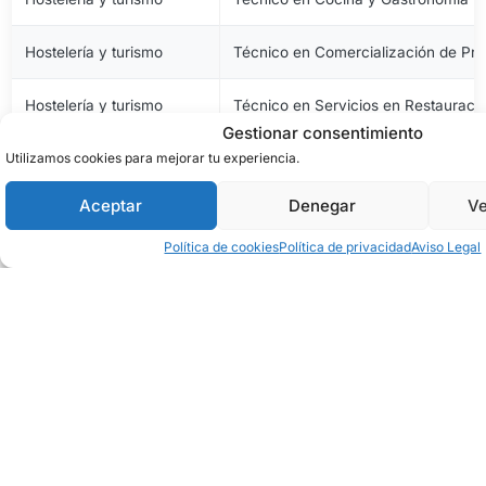
Hostelería y turismo
Técnico en Comercialización de Pro
Hostelería y turismo
Técnico en Servicios en Restauraci
Gestionar consentimiento
Utilizamos cookies para mejorar tu experiencia.
Imagen personal
Técnico en Estética y Belleza
Aceptar
Denegar
Ve
Imagen personal
Técnico en Peluquería y Cosmética 
Política de cookies
Política de privacidad
Aviso Legal
Imagen y sonido
Técnico en Vídeo Disc-Jockey y So
Industrias alimentarias
Técnico en Aceites de Oliva y Vinos
Industrias alimentarias
Técnico en Elaboración de Productos
Industrias alimentarias
Técnico en Panadería, Repostería y 
Industrias extractivas
Técnico en Excavaciones y Sondeo