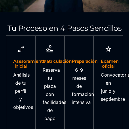
Tu Proceso en 4 Pasos Sencillos
Asesoramiento
Matriculación
Preparación
Examen
inicial
oficial
Reserva
6-9
Análisis
Convocatori
tu
meses
de tu
en
plaza
de
perfil
junio y
con
formación
y
septiembre
facilidades
intensiva
objetivos
de
pago