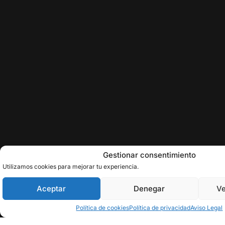
Gestionar consentimiento
Utilizamos cookies para mejorar tu experiencia.
Aceptar
Denegar
Ve
Política de cookies
Política de privacidad
Aviso Legal