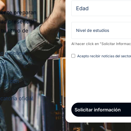
ior
te preparan
dad presencial
 tu ritmo de
Al hacer click en "Solicitar Informa
o u online
Legal
Acepto recibir noticias del sect
con
 1:1 con
atoria oficial