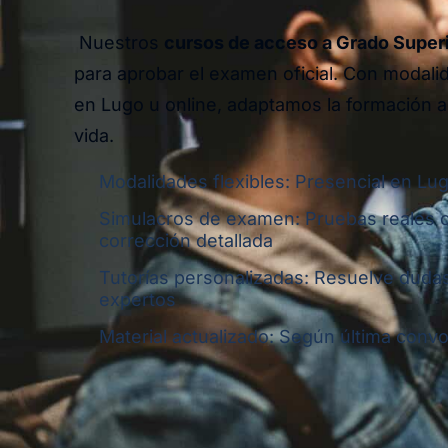
Nuestros
cursos de acceso a Grado Super
para aprobar el examen oficial. Con modali
en Lugo u online, adaptamos la formación a
vida.
Modalidades flexibles: Presencial en Lug
Simulacros de examen: Pruebas reales 
corrección detallada
Tutorías personalizadas: Resuelve dudas
expertos
Material actualizado: Según última convoc