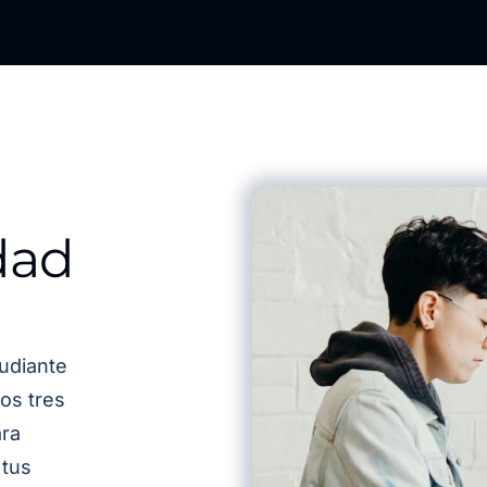
dad
udiante
os tres
ra
 tus