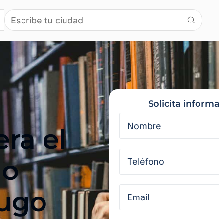
Solicita inform
ra el
do
ugo​