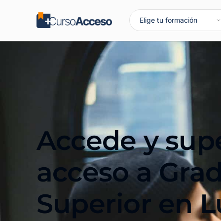
Accede y supe
acceso a Gra
Superior en L