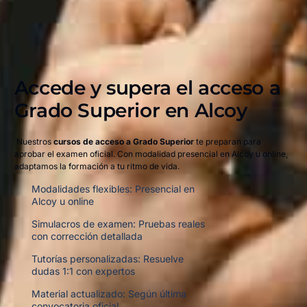
Accede y supera el acceso a
Grado Superior en Alcoy​
Nuestros
cursos de acceso a Grado Superior
te preparan para
aprobar el examen oficial. Con modalidad presencial en Alcoy u online,
adaptamos la formación a tu ritmo de vida.
Modalidades flexibles: Presencial en
Alcoy u online
Simulacros de examen: Pruebas reales
con corrección detallada
Tutorías personalizadas: Resuelve
dudas 1:1 con expertos
Material actualizado: Según última
convocatoria oficial