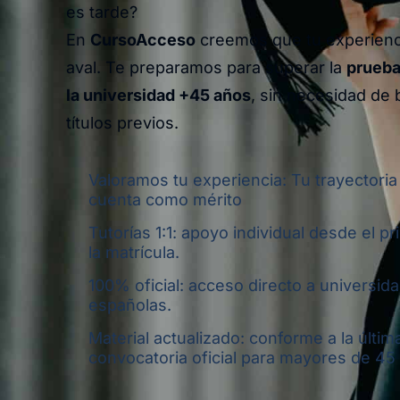
es tarde?
En
CursoAcceso
creemos que tu experienci
aval. Te preparamos para superar la
prueba
la universidad +45 años
, sin necesidad de b
títulos previos.
Valoramos tu experiencia: Tu trayectoria
cuenta como mérito
Tutorías 1:1: apoyo individual desde el pr
la matrícula.
100% oficial: acceso directo a universid
españolas.
Material actualizado: conforme a la últim
convocatoria oficial para mayores de 45