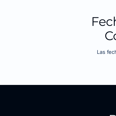
Fec
C
Las fec