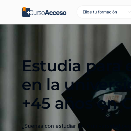
Estudia para 
en la univers
+45 años en C
¿Sueñas con estudiar en la universidad pe