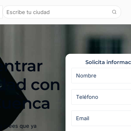
entrar
Solicita informa
idad con
uenca​
ro crees que ya