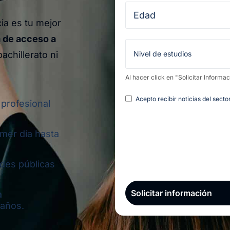
a es tu mejor
 de acceso a
achillerato ni
Al hacer click en "Solicitar Informa
Legal
Acepto recibir noticias del sect
 profesional
imer día hasta
ades públicas
a
 años.