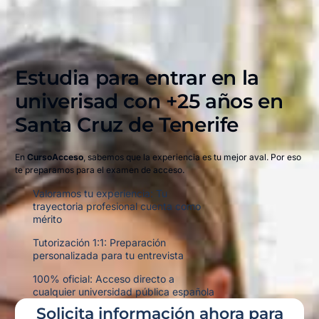
Estudia para entrar en la
univerisad con +25 años en
Santa Cruz de Tenerife​
En
CursoAcceso
, sabemos que la experiencia es tu mejor aval. Por eso
te preparamos para el examen de acceso.
Valoramos tu experiencia: Tu
trayectoria profesional cuenta como
mérito
Tutorización 1:1: Preparación
personalizada para tu entrevista
100% oficial: Acceso directo a
cualquier universidad pública española
Solicita información ahora para