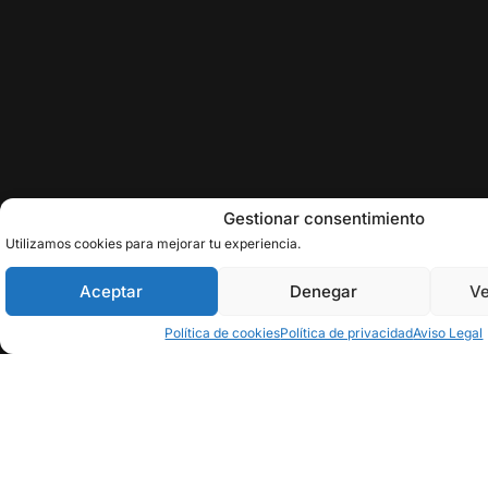
Gestionar consentimiento
Utilizamos cookies para mejorar tu experiencia.
Aceptar
Denegar
Ve
Política de cookies
Política de privacidad
Aviso Legal