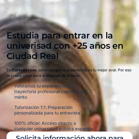
Estudia para entrar en la
univerisad con +25 años en
Ciudad Real​
En
CursoAcceso
, sabemos que la experiencia es tu mejor aval. Por eso
te preparamos para el examen de acceso.
Valoramos tu experiencia: Tu
trayectoria profesional cuenta como
mérito
Tutorización 1:1: Preparación
personalizada para tu entrevista
100% oficial: Acceso directo a
cualquier universidad pública española
Solicita información ahora para