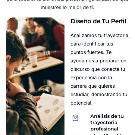
muestres lo mejor de ti.
Diseño de Tu Perfil
Analizamos tu trayectoria
para identificar tus
puntos fuertes. Te
ayudamos a preparar un
discurso que conecte tu
experiencia con la
carrera que quieres
estudiar, demostrando tu
potencial.
Análisis de tu
trayectoria
profesional