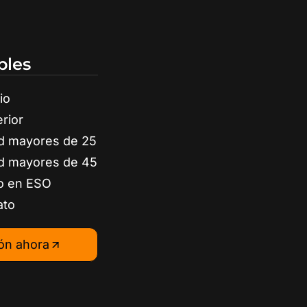
bles
io
rior
d mayores de 25
d mayores de 45
o en ESO
ato
ión ahora