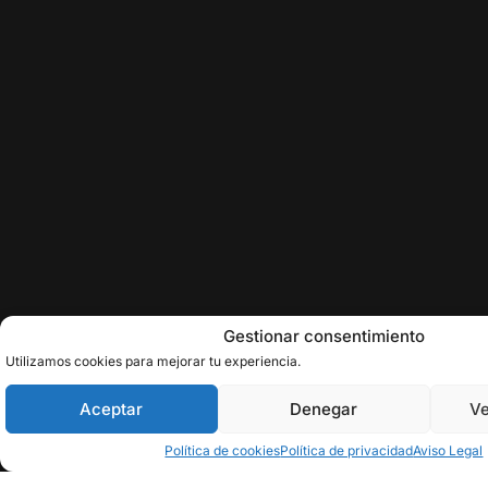
Gestionar consentimiento
Utilizamos cookies para mejorar tu experiencia.
Aceptar
Denegar
Ve
Política de cookies
Política de privacidad
Aviso Legal