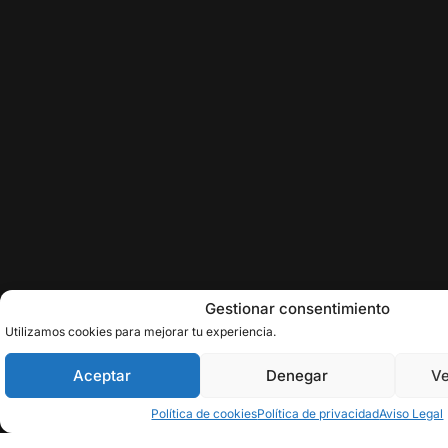
Gestionar consentimiento
Utilizamos cookies para mejorar tu experiencia.
Aceptar
Denegar
Ve
Política de cookies
Política de privacidad
Aviso Legal