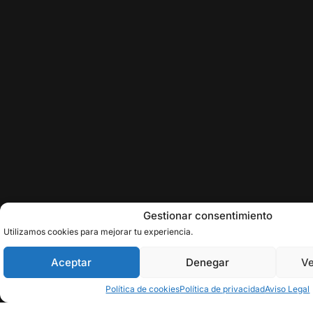
Gestionar consentimiento
Utilizamos cookies para mejorar tu experiencia.
Aceptar
Denegar
Ve
Política de cookies
Política de privacidad
Aviso Legal