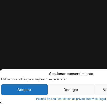
Gestionar consentimiento
Utilizamos cookies para mejorar tu experiencia.
Aceptar
Denegar
Ve
Política de cookies
Política de privacidad
Aviso Legal