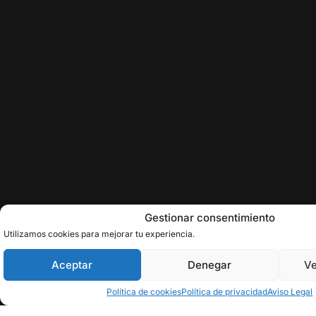
Gestionar consentimiento
Utilizamos cookies para mejorar tu experiencia.
Aceptar
Denegar
Ve
Política de cookies
Política de privacidad
Aviso Legal