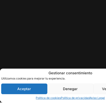
Gestionar consentimiento
Utilizamos cookies para mejorar tu experiencia.
Aceptar
Denegar
Ve
Política de cookies
Política de privacidad
Aviso Legal