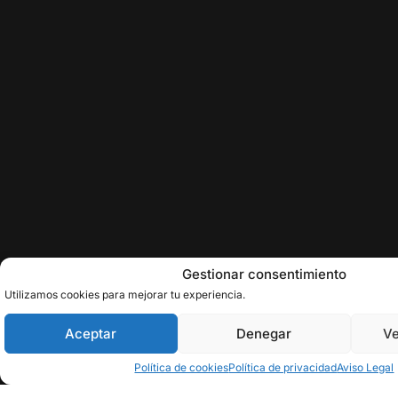
Gestionar consentimiento
Utilizamos cookies para mejorar tu experiencia.
Aceptar
Denegar
Ve
Política de cookies
Política de privacidad
Aviso Legal