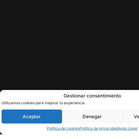
Gestionar consentimiento
Utilizamos cookies para mejorar tu experiencia.
Aceptar
Denegar
Ve
Política de cookies
Política de privacidad
Aviso Legal