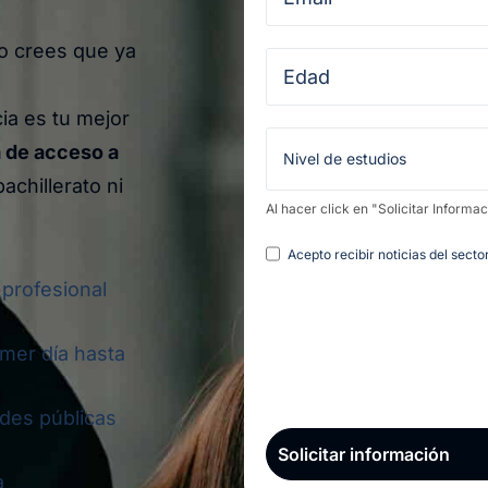
ro crees que ya
a es tu mejor
 de acceso a
achillerato ni
Al hacer click en "Solicitar Informa
Legal
Acepto recibir noticias del sect
 profesional
imer día hasta
ades públicas
a