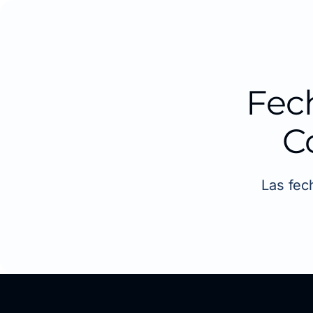
Fec
C
Las fec