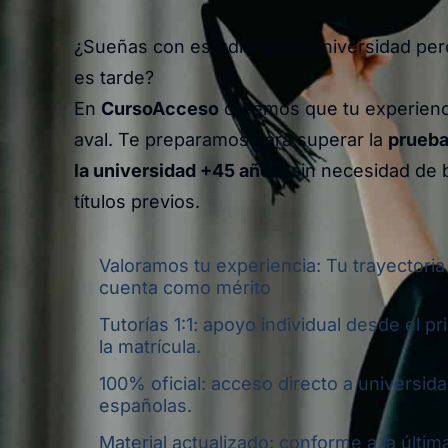
¿Sueñas con estudiar en la universidad pe
es tarde?
En
CursoAcceso
creemos que tu experienci
aval. Te preparamos para superar la
prueba
la universidad +45 años
, sin necesidad de b
títulos previos.
Valoramos tu experiencia: Tu trayectoria
cuenta como mérito
Tutorías 1:1: apoyo individual desde el pr
la matrícula.
100% oficial: acceso directo a universid
españolas.
Material actualizado: conforme a la últim