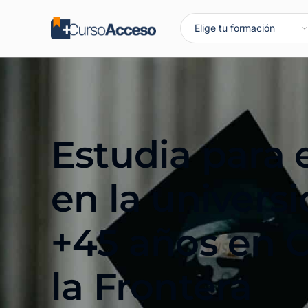
Estudia para 
en la univers
+45 años en C
la Frontera​