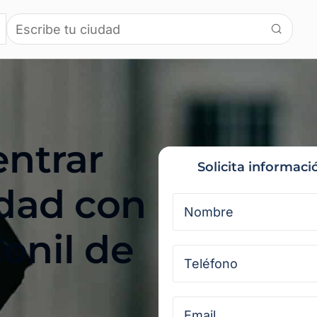
entrar
Solicita informaci
idad con
onil de