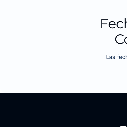
Fec
C
Las fec