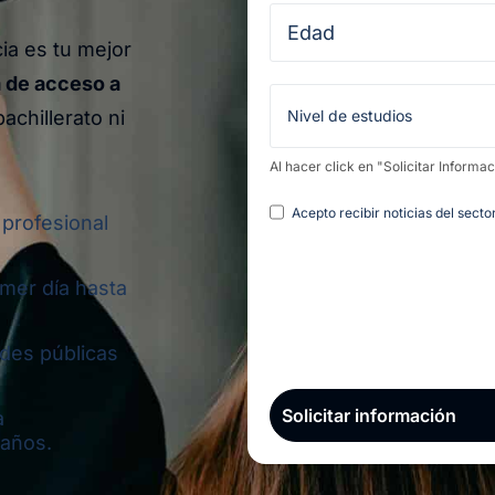
a es tu mejor
 de acceso a
achillerato ni
Al hacer click en "Solicitar Informa
Legal
Acepto recibir noticias del sect
 profesional
imer día hasta
ades públicas
a
 años.