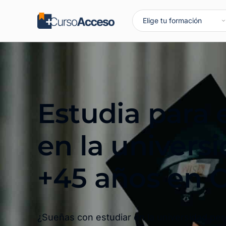
Estudia para 
en la univers
+45 años en C
¿Sueñas con estudiar en la universidad pe