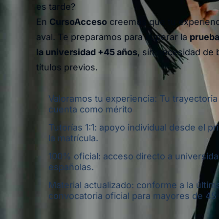
es tarde?
En
CursoAcceso
creemos que tu experienci
aval. Te preparamos para superar la
prueba
la universidad +45 años
, sin necesidad de b
títulos previos.
Valoramos tu experiencia: Tu trayectoria
cuenta como mérito
Tutorías 1:1: apoyo individual desde el pr
la matrícula.
100% oficial: acceso directo a universid
españolas.
Material actualizado: conforme a la últim
convocatoria oficial para mayores de 45