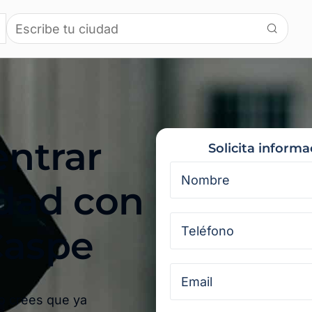
entrar
Solicita inform
idad con
aspe​
ro crees que ya