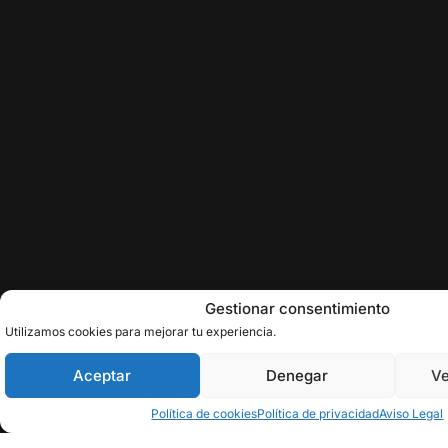
Gestionar consentimiento
Utilizamos cookies para mejorar tu experiencia.
Aceptar
Denegar
Ve
Política de cookies
Política de privacidad
Aviso Legal