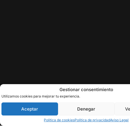
Gestionar consentimiento
Utilizamos cookies para mejorar tu experiencia.
Aceptar
Denegar
Ve
Política de cookies
Política de privacidad
Aviso Legal