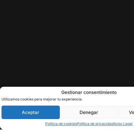
Gestionar consentimiento
Utilizamos cookies para mejorar tu experiencia.
Aceptar
Denegar
Ve
Política de cookies
Política de privacidad
Aviso Legal