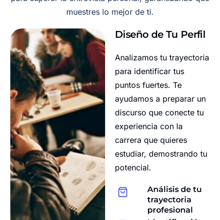
muestres lo mejor de ti.
Diseño de Tu Perfil
Analizamos tu trayectoria
para identificar tus
puntos fuertes. Te
ayudamos a preparar un
discurso que conecte tu
experiencia con la
carrera que quieres
estudiar, demostrando tu
potencial.
Análisis de tu
trayectoria
profesional