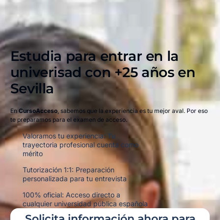
Estudia para entrar en la
univerisad con +25 años en
Sevilla​
En
CursoAcceso
, sabemos que la experiencia es tu mejor aval. Por eso
te preparamos para el examen de acceso.
Valoramos tu experiencia: Tu
trayectoria profesional cuenta como
mérito
Tutorización 1:1: Preparación
personalizada para tu entrevista
100% oficial: Acceso directo a
cualquier universidad pública española
Solicita información ahora para