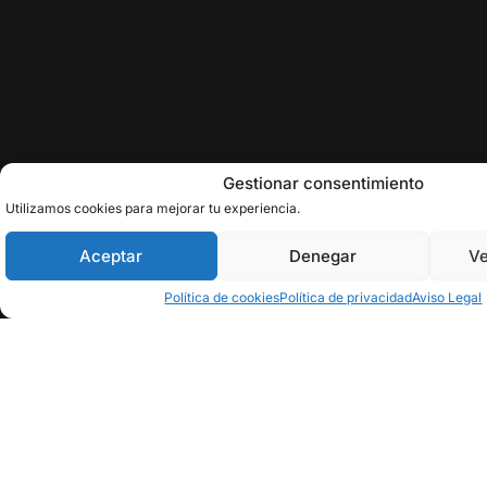
Gestionar consentimiento
Utilizamos cookies para mejorar tu experiencia.
Aceptar
Denegar
Ve
Política de cookies
Política de privacidad
Aviso Legal