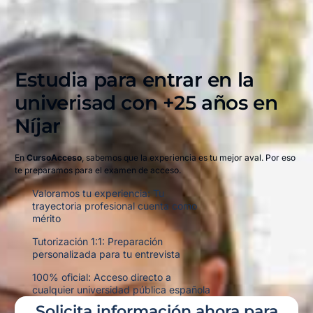
Estudia para entrar en la
univerisad con +25 años en
Níjar​
En
CursoAcceso
, sabemos que la experiencia es tu mejor aval. Por eso
te preparamos para el examen de acceso.
Valoramos tu experiencia: Tu
trayectoria profesional cuenta como
mérito
Tutorización 1:1: Preparación
personalizada para tu entrevista
100% oficial: Acceso directo a
cualquier universidad pública española
Solicita información ahora para