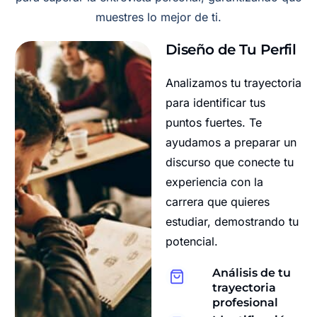
muestres lo mejor de ti.
Diseño de Tu Perfil
Analizamos tu trayectoria
para identificar tus
puntos fuertes. Te
ayudamos a preparar un
discurso que conecte tu
experiencia con la
carrera que quieres
estudiar, demostrando tu
potencial.
Análisis de tu
trayectoria
profesional