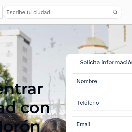
Solicita informaci
entrar
sad con
Morón