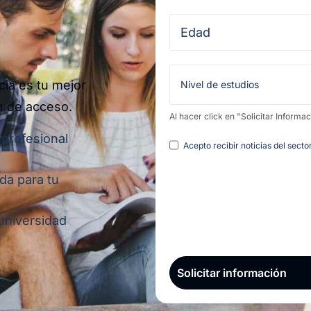
​
cia es tu mejor
n de acceso.
Al hacer click en "Solicitar Informa
 profesional
Legal
Acepto recibir noticias del sect
da para tu
 universidad