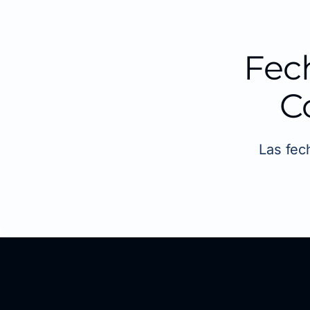
Fec
C
Las fec