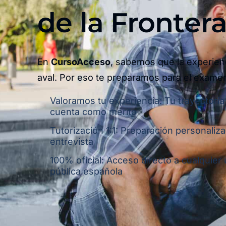
de la Frontera
En
CursoAcceso
, sabemos que la experien
aval. Por eso te preparamos para el exame
Valoramos tu experiencia: Tu trayectoria
cuenta como mérito
Tutorización 1:1: Preparación personaliza
entrevista
100% oficial: Acceso directo a cualquier
pública española