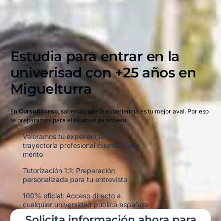
Estudia para entrar en la
univerisad con +25 años en
Miguelturra​
En
CursoAcceso
, sabemos que la experiencia es tu mejor aval. Por eso
te preparamos para el examen de acceso.
Valoramos tu experiencia: Tu
trayectoria profesional cuenta como
mérito
Tutorización 1:1: Preparación
personalizada para tu entrevista
100% oficial: Acceso directo a
cualquier universidad pública española
Solicita información ahora para