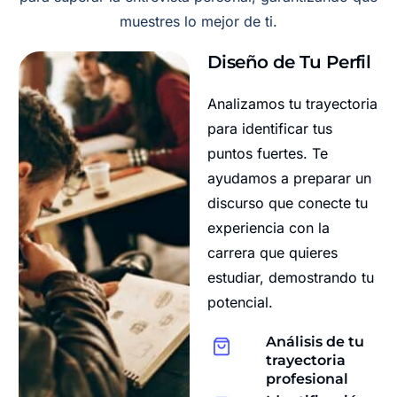
muestres lo mejor de ti.
Diseño de Tu Perfil
Analizamos tu trayectoria
para identificar tus
puntos fuertes. Te
ayudamos a preparar un
discurso que conecte tu
experiencia con la
carrera que quieres
estudiar, demostrando tu
potencial.
Análisis de tu
trayectoria
profesional