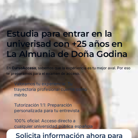
Estudia para entrar en la
univerisad con +25 años en
La Almunia de Doña Godina​
En
CursoAcceso
, sabemos que la experiencia es tu mejor aval. Por eso
te preparamos para el examen de acceso.
Valoramos tu experiencia: Tu
trayectoria profesional cuenta como
mérito
Tutorización 1:1: Preparación
personalizada para tu entrevista
100% oficial: Acceso directo a
cualquier universidad pública española
Solicita información ahora para