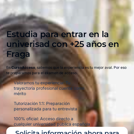
Estudia para entrar en la
univerisad con +25 años en
Fraga​
En
CursoAcceso
, sabemos que la experiencia es tu mejor aval. Por eso
te preparamos para el examen de acceso.
Valoramos tu experiencia: Tu
trayectoria profesional cuenta como
mérito
Tutorización 1:1: Preparación
personalizada para tu entrevista
100% oficial: Acceso directo a
cualquier universidad pública española
Solicita información ahora para