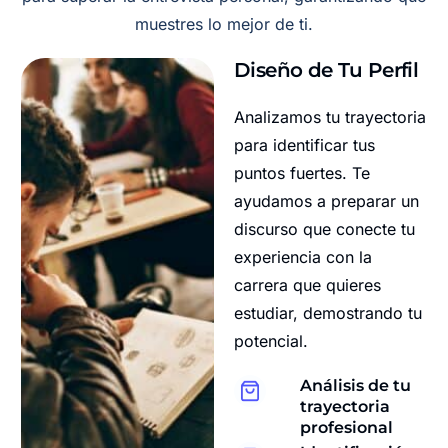
muestres lo mejor de ti.
Diseño de Tu Perfil
Analizamos tu trayectoria
para identificar tus
puntos fuertes. Te
ayudamos a preparar un
discurso que conecte tu
experiencia con la
carrera que quieres
estudiar, demostrando tu
potencial.
Análisis de tu
trayectoria
profesional