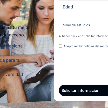
cia es tu mejor
n de acceso.
Al hacer click en "Solicitar Informa
Legal
 profesional
Acepto recibir noticias del sect
da para tu
 universidad