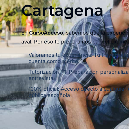
Cartagena​
En
CursoAcceso
, sabemos que la experien
aval. Por eso te preparamos para el exame
Valoramos tu experiencia: Tu trayectoria
cuenta como mérito
Tutorización 1:1: Preparación personaliza
entrevista
100% oficial: Acceso directo a cualquier
pública española