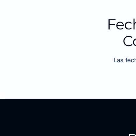
Fec
C
Las fec