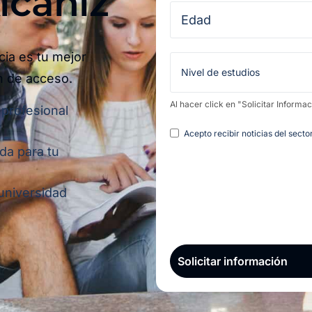
cañiz​
cia es tu mejor
n de acceso.
Al hacer click en "Solicitar Informa
 profesional
Legal
Acepto recibir noticias del sect
da para tu
 universidad