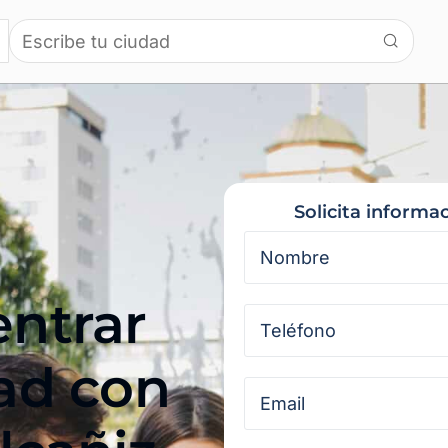
Solicita informa
entrar
sad con