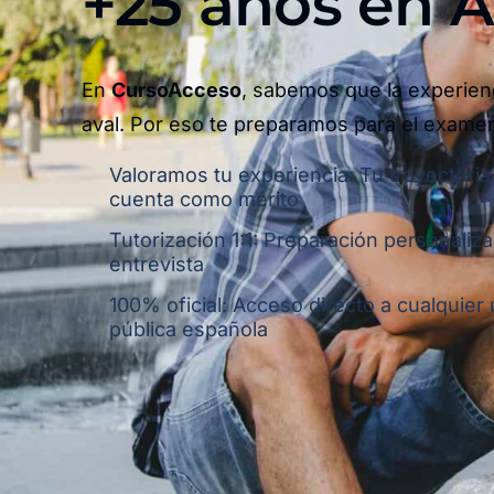
+25 años en Al
En
CursoAcceso
, sabemos que la experien
aval. Por eso te preparamos para el exame
Valoramos tu experiencia: Tu trayectoria
cuenta como mérito
Tutorización 1:1: Preparación personaliza
entrevista
100% oficial: Acceso directo a cualquier
pública española