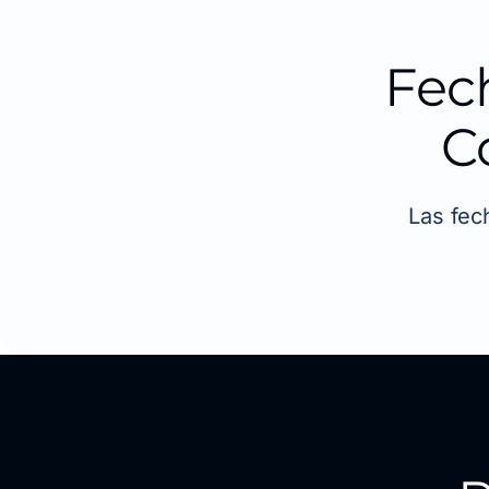
Fec
C
Las fec