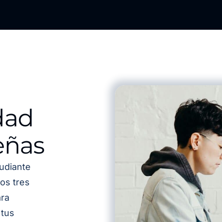
dad
eñas
udiante
os tres
ra
 tus