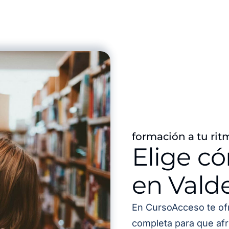
formación a tu rit
Elige c
en Vald
En CursoAcceso te of
completa para que afr