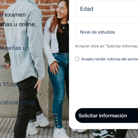
 el examen
eñas u online,
Al hacer click en "Solicitar Informa
ldepeñas u
Legal
Acepto recibir noticias del sect
con
 1:1 con
atoria oficial