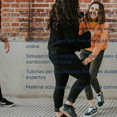
Nuestros cursos te preparan para aprobar
oficial. Con modalidad presencial en Valdep
adaptamos la formación a tu ritmo de vida.
Modalidades flexibles: Presencial en Va
online
Simulacros de examen: Pruebas reales 
corrección detallada
Tutorías personalizadas: Resuelve dudas
expertos
Material actualizado: Según última convoc