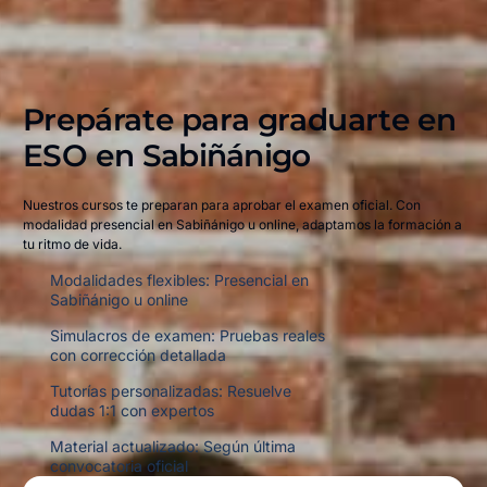
Prepárate para graduarte en
ESO en
Sabiñánigo
Nuestros cursos te preparan para aprobar el examen oficial. Con
modalidad presencial en Sabiñánigo u online, adaptamos la formación a
tu ritmo de vida.
Modalidades flexibles: Presencial en
Sabiñánigo u online
Simulacros de examen: Pruebas reales
con corrección detallada
Tutorías personalizadas: Resuelve
dudas 1:1 con expertos
Material actualizado: Según última
convocatoria oficial