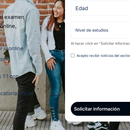
 el examen
online,
Al hacer click en "Solicitar Informa
r u online
Legal
Acepto recibir noticias del sect
con
 1:1 con
atoria oficial