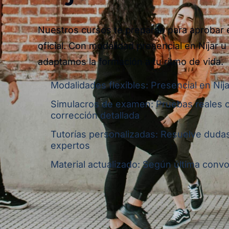
Nuestros cursos te preparan para aprobar
oficial. Con modalidad presencial en Níjar u 
adaptamos la formación a tu ritmo de vida.
Modalidades flexibles: Presencial en Níja
Simulacros de examen: Pruebas reales 
corrección detallada
Tutorías personalizadas: Resuelve dudas
expertos
Material actualizado: Según última convoc