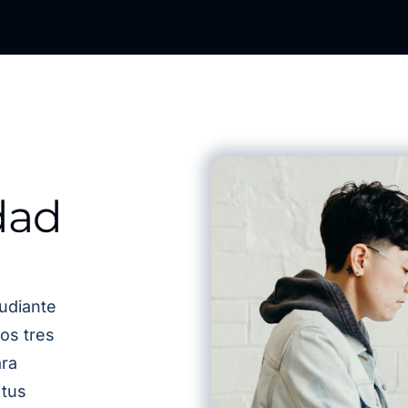
dad
udiante
os tres
ra
 tus