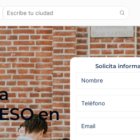
Solicita inform
a
 ESO en