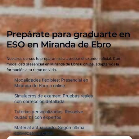
Prepárate para graduarte en
ESO en
Miranda de Ebro
Nuestros cursos te preparan para aprobar el examen oficial. Con
modalidad presencial en Miranda de Ebro u online, adaptamos la
formación a tu ritmo de vida.
Modalidades flexibles: Presencial en
Miranda de Ebro u online
Simulacros de examen: Pruebas reales
con corrección detallada
Tutorías personalizadas: Resuelve
dudas 1:1 con expertos
Material actualizado: Según última
convocatoria oficial