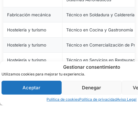
Fabricación mecánica
Técnico en Soldadura y Calderería
Hostelería y turismo
Técnico en Cocina y Gastronomía
Hostelería y turismo
Técnico en Comercialización de Pro
Hostelería y turismo
Técnico en Servicios en Restauraci
Gestionar consentimiento
Utilizamos cookies para mejorar tu experiencia.
Imagen personal
Técnico en Estética y Belleza
Aceptar
Denegar
Ve
Imagen personal
Técnico en Peluquería y Cosmética 
Política de cookies
Política de privacidad
Aviso Legal
Imagen y sonido
Técnico en Vídeo Disc-Jockey y So
Industrias alimentarias
Técnico en Aceites de Oliva y Vinos
Industrias alimentarias
Técnico en Elaboración de Productos