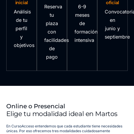
inicial
oficial
Reserva
6-9
Análisis
Convocatori
tu
meses
de tu
en
plaza
de
perfil
junio y
con
formación
y
septiembre
facilidades
intensiva
objetivos
de
pago
Online o Presencial
Elige tu modalidad ideal en Martos
En CursoAcceso entendemos que cada estudiante tiene necesidades
únicas. Por eso ofrecemos tres modalidades cuidadosamente