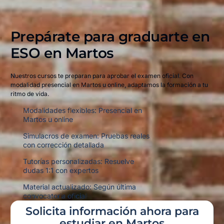
Prepárate para graduarte en
ESO en
Martos
Nuestros cursos te preparan para aprobar el examen oficial. Con
modalidad presencial en Martos u online, adaptamos la formación a tu
ritmo de vida.
Modalidades flexibles: Presencial en
Martos u online
Simulacros de examen: Pruebas reales
con corrección detallada
Tutorías personalizadas: Resuelve
dudas 1:1 con expertos
Material actualizado: Según última
convocatoria oficial
Solicita información ahora para
estudiar en Martos