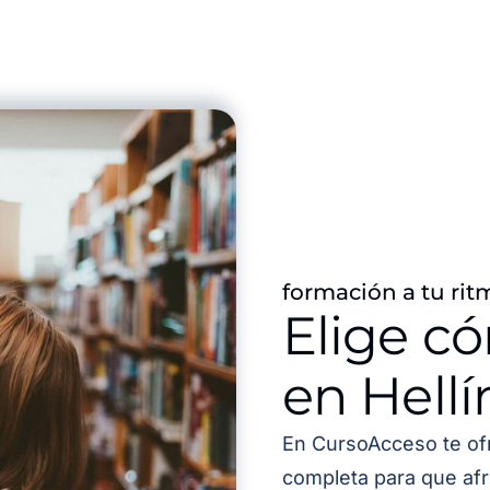
formación a tu rit
Elige c
en Hellí
En CursoAcceso te of
completa para que afr