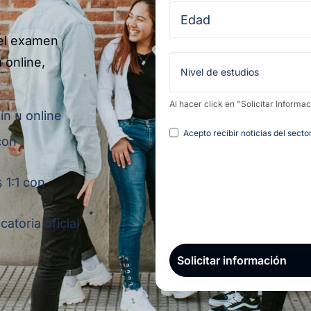
 el examen
 online,
Al hacer click en "Solicitar Informa
ín u online
Legal
Acepto recibir noticias del sect
con
 1:1 con
atoria oficial