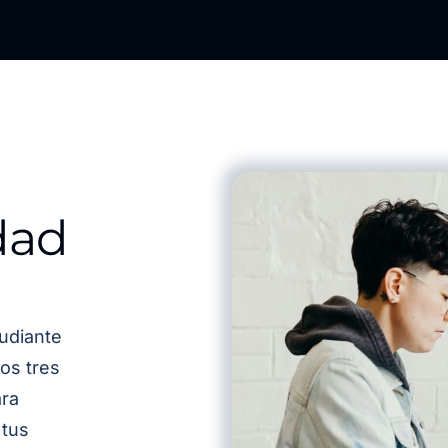
dad
udiante
os tres
ra
 tus