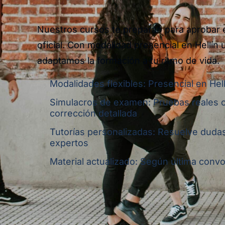
Nuestros cursos te preparan para aprobar
oficial. Con modalidad presencial en Hellín u
adaptamos la formación a tu ritmo de vida.
Modalidades flexibles: Presencial en Hell
Simulacros de examen: Pruebas reales 
corrección detallada
Tutorías personalizadas: Resuelve dudas
expertos
Material actualizado: Según última convoc