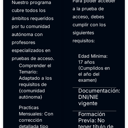
Para poder acceder
Nuestro programa
a la prueba de
cubre todos los
acceso, debes
ámbitos requeridos
cumplir con los
por tu comunidad
siguientes
autónoma con
requisitos:
profesores
especializados en
Edad Mínima:
pruebas de acceso.
17 años
Comprender el
(Cumplidos en
Temario:
el año del
Adaptado a los
examen)
requisitos de
Documentación:
{comunidad
DNI/NIE
autónoma}
vigente
Practicas
Mensuales: Con
Formación
corrección
Previa: No
detallada tipo
tener título de