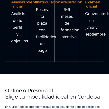
Asesoramiento
Matriculación
Preparación
Examen
inicial
oficial
Reserva
6-9
Análisis
Convocatori
tu
meses
de tu
en
plaza
de
perfil
junio y
con
formación
y
septiembre
facilidades
intensiva
objetivos
de
pago
Online o Presencial
Elige tu modalidad ideal en Córdoba
En CursoAcceso entendemos que cada estudiante tiene necesidades