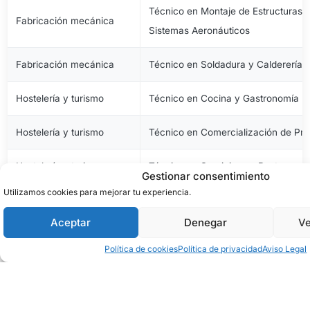
Técnico en Montaje de Estructuras e
Fabricación mecánica
Sistemas Aeronáuticos
Fabricación mecánica
Técnico en Soldadura y Calderería
Hostelería y turismo
Técnico en Cocina y Gastronomía
Hostelería y turismo
Técnico en Comercialización de Pro
Hostelería y turismo
Técnico en Servicios en Restauraci
Gestionar consentimiento
Utilizamos cookies para mejorar tu experiencia.
Imagen personal
Técnico en Estética y Belleza
Aceptar
Denegar
Ve
Imagen personal
Técnico en Peluquería y Cosmética 
Política de cookies
Política de privacidad
Aviso Legal
Imagen y sonido
Técnico en Vídeo Disc-Jockey y So
Industrias alimentarias
Técnico en Aceites de Oliva y Vinos