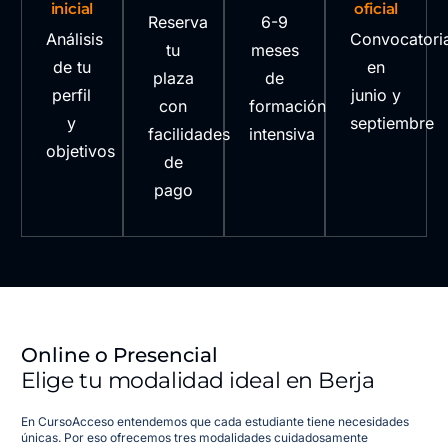
inicial
oficial
Reserva
6-9
Análisis
Convocatori
tu
meses
de tu
en
plaza
de
perfil
junio y
con
formación
y
septiembre
facilidades
intensiva
objetivos
de
pago
Online o Presencial
Elige tu modalidad ideal en Berja
En CursoAcceso entendemos que cada estudiante tiene necesidades
únicas. Por eso ofrecemos tres modalidades cuidadosamente