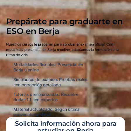
Prepárate para graduarte en
ESO en
Berja
Nuestros cursos te preparan para aprobar el examen oficial. Con
modalidad presencial en Berja u online, adaptamos la formación a tu
ritmo de vida.
Modalidades flexibles: Presencial en
Berja u online
Simulacros de examen: Pruebas reales
con corrección detallada
Tutorías personalizadas: Resuelve
dudas 1:1 con expertos
Material actualizado: Según última
convocatoria oficial
Solicita información ahora para
estudiar en Berja