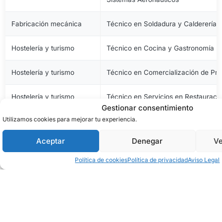
Fabricación mecánica
Técnico en Soldadura y Calderería
Hostelería y turismo
Técnico en Cocina y Gastronomía
Hostelería y turismo
Técnico en Comercialización de Pro
Hostelería y turismo
Técnico en Servicios en Restauraci
Gestionar consentimiento
Utilizamos cookies para mejorar tu experiencia.
Imagen personal
Técnico en Estética y Belleza
Aceptar
Denegar
Ve
Imagen personal
Técnico en Peluquería y Cosmética 
Política de cookies
Política de privacidad
Aviso Legal
Imagen y sonido
Técnico en Vídeo Disc-Jockey y So
Industrias alimentarias
Técnico en Aceites de Oliva y Vinos
Industrias alimentarias
Técnico en Elaboración de Productos