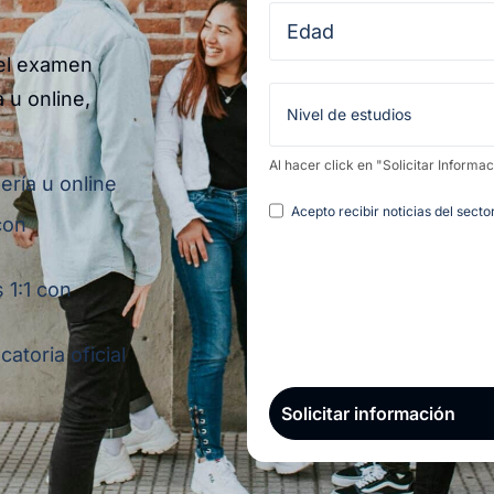
 el examen
 u online,
Al hacer click en "Solicitar Informa
ería u online
Legal
Acepto recibir noticias del sect
con
 1:1 con
atoria oficial