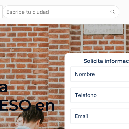
Solicita informa
a
 ESO en