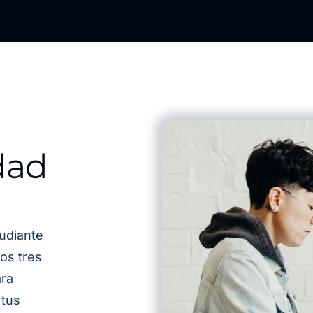
dad
udiante
os tres
ra
 tus