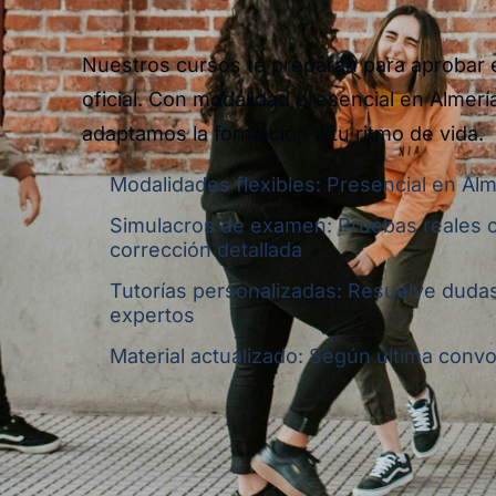
Nuestros cursos te preparan para aprobar
oficial. Con modalidad presencial en Almería
adaptamos la formación a tu ritmo de vida.
Modalidades flexibles: Presencial en Alm
Simulacros de examen: Pruebas reales 
corrección detallada
Tutorías personalizadas: Resuelve dudas
expertos
Material actualizado: Según última convoc