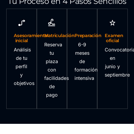
Tu Proceso en 4 Pasos Sencillos
Asesoramiento
Matriculación
Preparación
Examen
inicial
oficial
Reserva
6-9
Análisis
Convocatori
tu
meses
de tu
en
plaza
de
perfil
junio y
con
formación
y
septiembre
facilidades
intensiva
objetivos
de
pago