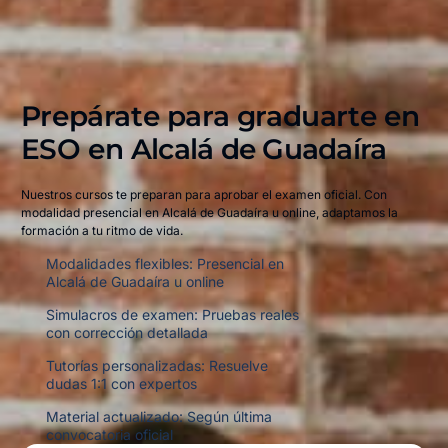
Prepárate para graduarte en
ESO en
Alcalá de Guadaíra
Nuestros cursos te preparan para aprobar el examen oficial. Con
modalidad presencial en Alcalá de Guadaíra u online, adaptamos la
formación a tu ritmo de vida.
Modalidades flexibles: Presencial en
Alcalá de Guadaíra u online
Simulacros de examen: Pruebas reales
con corrección detallada
Tutorías personalizadas: Resuelve
dudas 1:1 con expertos
Material actualizado: Según última
convocatoria oficial