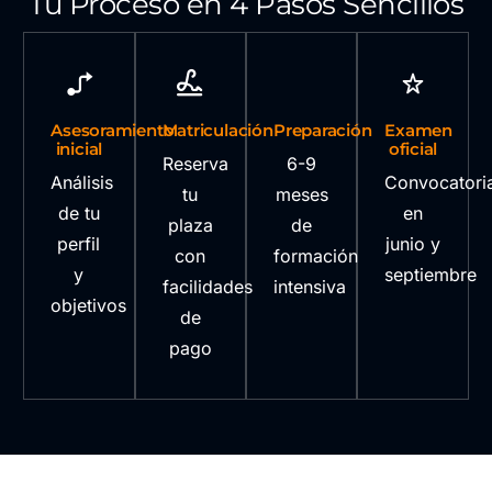
Tu Proceso en 4 Pasos Sencillos
Asesoramiento
Matriculación
Preparación
Examen
inicial
oficial
Reserva
6-9
Análisis
Convocatori
tu
meses
de tu
en
plaza
de
perfil
junio y
con
formación
y
septiembre
facilidades
intensiva
objetivos
de
pago