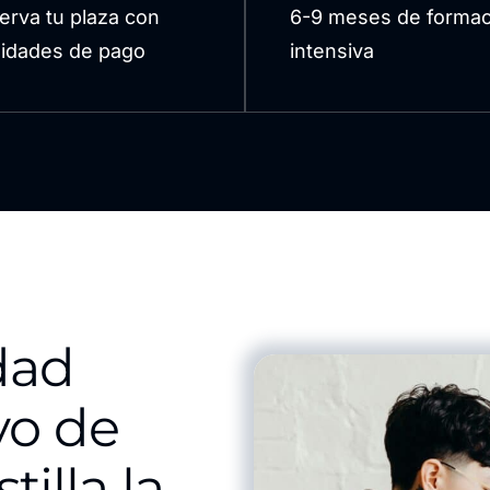
erva tu plaza con
6-9 meses de formac
ilidades de pago
intensiva
dad
yo de
illa la