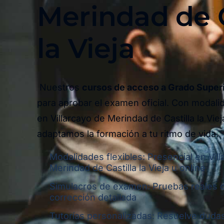
Merindad de C
la Vieja​
Nuestros
cursos de acceso a Grado Super
para aprobar el examen oficial. Con modali
en Villarcayo de Merindad de Castilla la Viej
adaptamos la formación a tu ritmo de vida.
Modalidades flexibles: Presencial en Vil
Merindad de Castilla la Vieja u online
Simulacros de examen: Pruebas reales 
corrección detallada
Tutorías personalizadas: Resuelve dudas