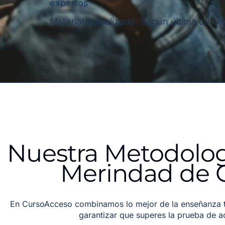
expertos
Material actualizado: Según última convoc
Nuestra Metodologí
Merindad de Ca
En CursoAcceso combinamos lo mejor de la enseñanza tr
garantizar que superes la prueba de 