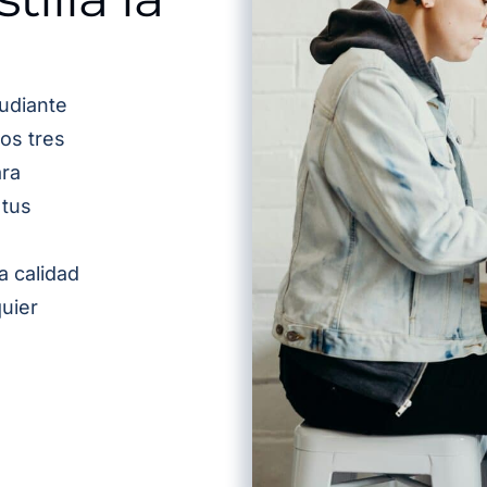
udiante
os tres
ra
 tus
a calidad
quier