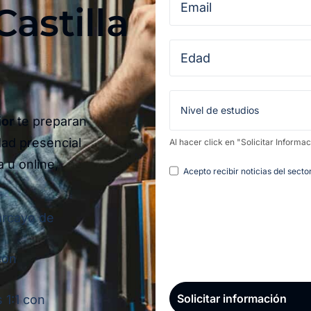
astilla
ior
te preparan
dad presencial
Al hacer click en "Solicitar Informa
a u online,
Legal
Acepto recibir noticias del sect
larcayo de
con
 1:1 con