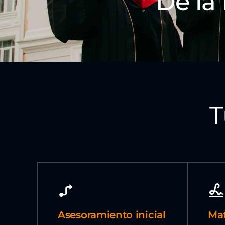
De la 
T
Asesoramiento inicial
Mat