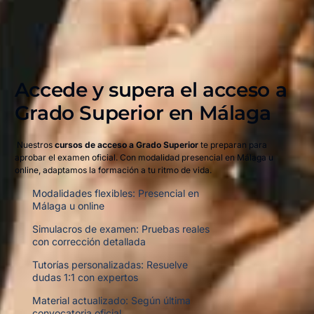
Accede y supera el acceso a
Grado Superior en Málaga​
Nuestros
cursos de acceso a Grado Superior
te preparan para
aprobar el examen oficial. Con modalidad presencial en Málaga u
online, adaptamos la formación a tu ritmo de vida.
Modalidades flexibles: Presencial en
Málaga u online
Simulacros de examen: Pruebas reales
con corrección detallada
Tutorías personalizadas: Resuelve
dudas 1:1 con expertos
Material actualizado: Según última
convocatoria oficial